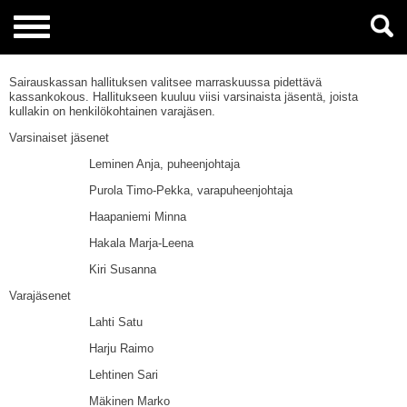
Sairauskassan hallituksen valitsee marraskuussa pidettävä
kassankokous. Hallitukseen kuuluu viisi varsinaista jäsentä, joista
kullakin on henkilökohtainen varajäsen.
Varsinaiset jäsenet
Leminen Anja, puheenjohtaja
Purola Timo-Pekka, varapuheenjohtaja
Haapaniemi Minna
Hakala Marja-Leena
Kiri Susanna
Varajäsenet
Lahti Satu
Harju Raimo
Lehtinen Sari
Mäkinen Marko