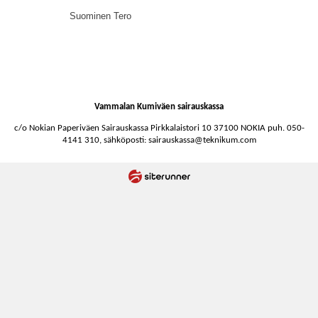
Suominen Tero
Vammalan Kumiväen sairauskassa
c/o Nokian Paperiväen Sairauskassa
Pirkkalaistori 10 3
7100 NOKIA
puh. 050-
4141 310, sähköposti:
sairauskassa@teknikum.com