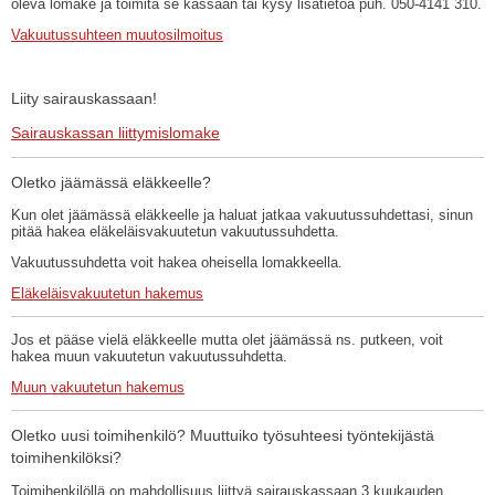
oleva lomake ja toimita se kassaan tai kysy lisätietoa puh. 050-4141 310.
Vakuutussuhteen muutosilmoitus
Liity sairauskassaan!
Sairauskassan liittymislomake
Oletko jäämässä eläkkeelle?
Kun olet jäämässä eläkkeelle ja haluat jatkaa vakuutussuhdettasi, sinun
pitää hakea eläkeläisvakuutetun vakuutussuhdetta.
Vakuutussuhdetta voit hakea oheisella lomakkeella.
Eläkeläisvakuutetun hakemus
Jos et pääse vielä eläkkeelle mutta olet jäämässä ns. putkeen, voit
hakea muun vakuutetun vakuutussuhdetta.
Muun vakuutetun hakemus
Oletko uusi toimihenkilö? Muuttuiko työsuhteesi työntekijästä
toimihenkilöksi?
Toimihenkilöllä on mahdollisuus liittyä sairauskassaan 3 kuukauden