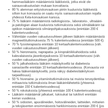
hammaslääkärin määräämistä lääkkeistä, jotka eivät ole
sairausvakuutuslain mukaan korvattavia.
80 % alemman erityiskorvauksen piiriin kuuluvista lääkkeistä
silloin kun korvausta on saatu myös sairausvakuutuslain nojalla
yhdessä Kela-korvauksen kanssa.
75 % lääkärin määräämistä radiologisista-, laboratorio-, ultraääni-
ja patologian alaan kuuluvista tutkimuksista sekä silmälääkärin tai
optikon määräämistä silmänpohjakuvauksista (enintään 200 €
kalenterivuodessa).
Vähintään vuoden vakuutussuhteen jälkeen lääkärin määräämästä
magneettitutkimuksesta 75 % kalenterivuodessa (enintään 500 €).
70 % fysioterapiasta enintään 10 kertaa/kalenterivuodessa (väh.
vuoden vakuutussuhteen jälkeen)
50 % hieronnasta, naprapatia- ja kiropraktiikkahoidosta sekä
kalevalaisesta jäsenkorjauksesta 10 kertaa/kalenterivuosi (väh.
vuoden vakuutussuhteen jälkeen).
50 % jalkahoidosta lääkärin määräyksellä tai diabetesta
sairastaville enintään 10 kertaa/kalenterivuodessa. (Korvausta voi
hakea lääkemääräyksellä, josta näkyy diabeteslääkityksen
tarpeellisuus).
50 % hivenaine- ja vitamiinitutkimuksista tai muista terveydentilaa
mittaavista tutkimuksista ilman lääkärinlähetettä (yhteensä
enintään 150 € kalenterivuodessa)
50 % rokotuksista (yhteensä enintään 100 € kalenterivuodessa).
Lääkärin määräämät jalkatuet, tukisukat tai tukiliivit enintään
kerran vuodessa.
50 % sidosten, apuvälineiden, hoitovälineiden, laitteiden, mittarien
ja tekojäsenten ensimmäisestä hankkimisesta enintään 200 € (jos