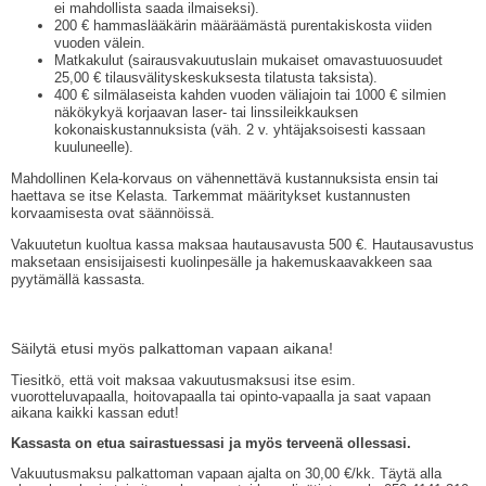
ei mahdollista saada ilmaiseksi).
200 € hammaslääkärin määräämästä purentakiskosta viiden
vuoden välein.
Matkakulut (sairausvakuutuslain mukaiset omavastuuosuudet
25,00 € tilausvälityskeskuksesta tilatusta taksista).
400 € silmälaseista kahden vuoden väliajoin tai 1000 € silmien
näkökykyä korjaavan laser- tai linssileikkauksen
kokonaiskustannuksista (väh. 2 v. yhtäjaksoisesti kassaan
kuuluneelle).
Mahdollinen Kela-korvaus on vähennettävä kustannuksista ensin tai
haettava se itse Kelasta. Tarkemmat määritykset kustannusten
korvaamisesta ovat säännöissä.
Vakuutetun kuoltua kassa maksaa hautausavusta 500 €. Hautausavustus
maksetaan ensisijaisesti kuolinpesälle ja hakemuskaavakkeen saa
pyytämällä kassasta.
Säilytä etusi myös palkattoman vapaan aikana!
Tiesitkö, että voit maksaa vakuutusmaksusi itse esim.
vuorotteluvapaalla, hoitovapaalla tai opinto-vapaalla ja saat vapaan
aikana kaikki kassan edut!
Kassasta on etua sairastuessasi ja myös terveenä ollessasi.
Vakuutusmaksu palkattoman vapaan ajalta on 30,00 €/kk. Täytä alla