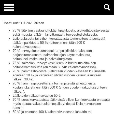
Lisäetuudet 1.1.2025 alkaen
75 % lääkärin vastaanottokäyntipalkkiosta, ajokorttitodistuksesta
sekä muusta lääkärin kirjoittamasta terveystodistuksesta.
Leikkauksesta tai siihen verrattavasta toimenpiteestä peritystä
lääkärinpalkkiosta 50 % kuitenkin enintään 200 €
kalenterivuodessa.
70 % terveyskeskusmaksuista, poliklinikkamaksuista,
sarjahoitomaksusta, sairaanhoitajan käyntimaksusta,
hoitopuhelumaksusta ja päiväkirurgiasta.
75 % sairaalan, terveyskeskuksen ja kuntoutuslaitoksen
hoitopäivämaksusta (enintään 60 vrk kalenterivuodessa).
70 % hammashoidosta (vähintään vuoden kassaan kuuluneelle
enintään 100 € ja vähintään yhden vuoden vakuutussuhteen
jälkeen 300 €).
70 % hammasproteettisista toimenpiteistä aiheutuneista
kustannuksista enintään 500 € (yhden vuoden vakuutussuhteen
jälkeen).
Lääkkeiden alkuomavastuu 50 €.
70 % peruskorvattavista lääkkeistä silloin kun korvausta on saatu
myös sairausvakuutuslain nojalla yhdessä Kela-korvauksen
kanssa.
50 % ja enintään 100 € kalenterivuodessa lääkärin tai